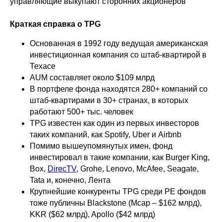
управляющие выкупают сторонних акционеров
Краткая справка о TPG
Основанная в 1992 году ведущая американская
инвестиционная компания со штаб-квартирой в
Техасе
AUM составляет около $109 млрд
В портфеле фонда находятся 280+ компаний со
штаб-квартирами в 30+ странах, в которых
работают 500+ тыс. человек
TPG известен как один из первых инвесторов
таких компаний, как Spotify, Uber и Airbnb
Помимо вышеупомянутых имен, фонд
инвестировал в такие компании, как Burger King,
Box,
DirecTV
, Grohe, Lenovo, McAfee, Seagate,
Tata и, конечно, Лента
Крупнейшие конкуренты TPG среди PE фондов
тоже публичны Blackstone (Mcap – $162 млрд),
KKR ($62 млрд), Apollo ($42 млрд)