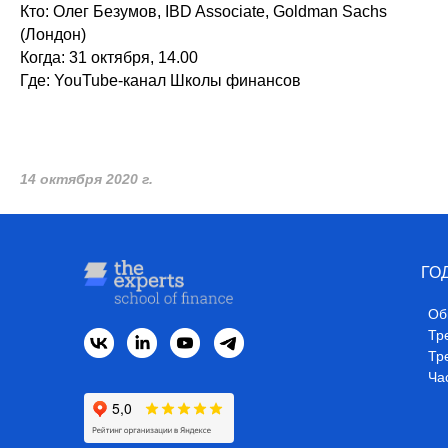
Кто: Олег Безумов, IBD Associate, Goldman Sachs
(Лондон)
Когда: 31 октября, 14.00
Где: YouTube-канал Школы финансов
Ze
14 октября 2020 г.
ГО
О
Тре
Тр
Ча